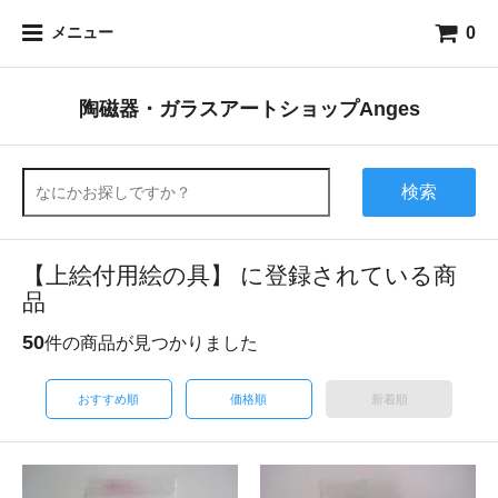
0
メニュー
陶磁器・ガラスアートショップAnges
検索
【上絵付用絵の具】 に登録されている商
品
50
件の商品が見つかりました
おすすめ順
価格順
新着順